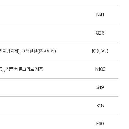
N41
Q26
산먼지방지제), 그래탄탄(흙고화제)
K19, V13
등), 침투형 콘크리트 제품
N103
S19
K18
F30