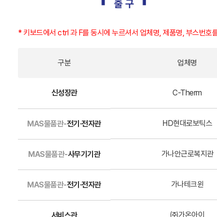
* 키보드에서 ctrl 과 F를 동시에 누르셔서 업체명, 제품명, 부스번호
구분
업체명
신성장관
C-Therm
HD현대로보틱스
MAS물품관-
전기·전자관
가나안근로복지관
MAS물품관-
사무기기관
가나테크윈
MAS물품관-
전기·전자관
㈜가온아이
서비스관