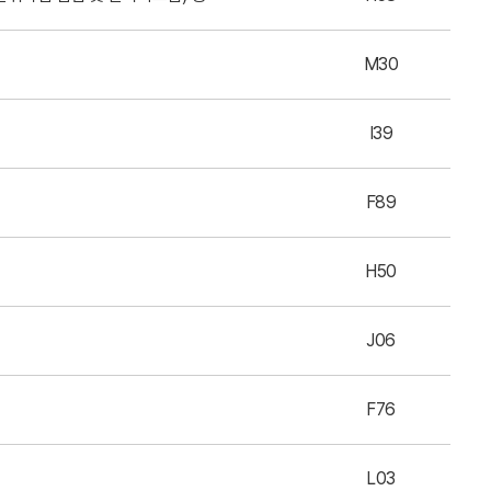
M30
I39
F89
H50
J06
F76
L03