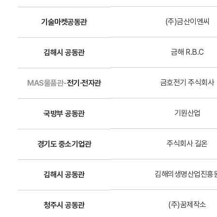
(주)금산이엔씨
기술마켓공동관
금해 R.B.C
김해시 공동관
금호전기 주식회사
MAS물품관-
전기·전자관
기원산업
국방부 공동관
주식회사 길온
경기도 중소기업관
김해의생명산업진흥
김해시 공동관
(주)꿈제작소
청주시 공동관