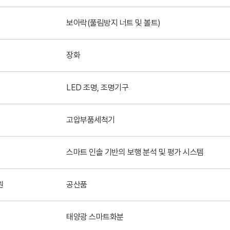
보아락(풀림방지 너트 및 볼트)
장화
LED 조명, 조명기구
고압부품세척기
스마트 인솔 기반의 보행 분석 및 평가 시스템
원
공산품
태양광 스마트화분