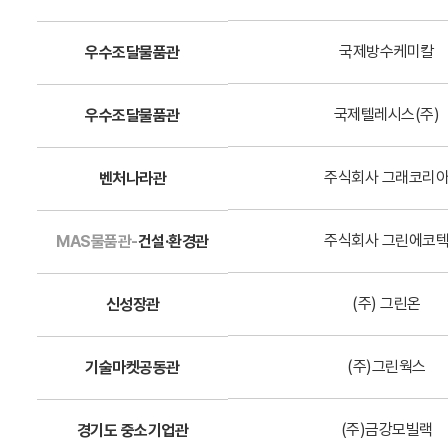
국제방수케미칼
우수조달물품관
국제텔레시스(주)
우수조달물품관
주식회사 그래코리
벤처나라관
주식회사 그린에코
MAS물품관-
건설·환경관
(주) 그린온
신성장관
(주)그린웍스
기술마켓공동관
(주)금강모빌랙
경기도 중소기업관