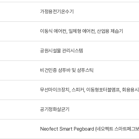
가정용전기온수기
이동식 에어컨, 일체형 에어컨, 산업용 제습기
공원시설물 관리시스템
비건인증 샴푸바 및 샴푸스틱
무선마이크장치, 스피커, 이동형포터블앰프, 회용용시
공기정화살균기
Neofect Smart Pegboard (네오펙트 스마트페그