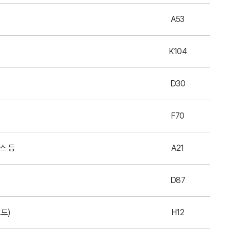
A53
K104
D30
F70
스 등
A21
D87
보드)
H12