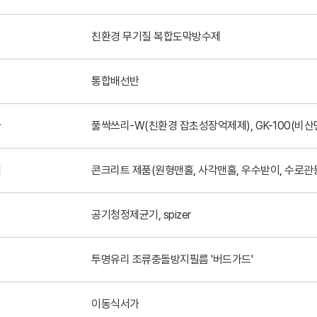
친환경 무기질 복합도막방수제
통합배선반
아
풀싹쓰리-W(친환경 잡초성장억제제), GK-100(비
텍
콘크리트 제품(원형맨홀, 사각맨홀, 우수받이, 수로관
공기청정제균기, spizer
투명유리 조류충돌방지필름 '버드가드'
이동식서가