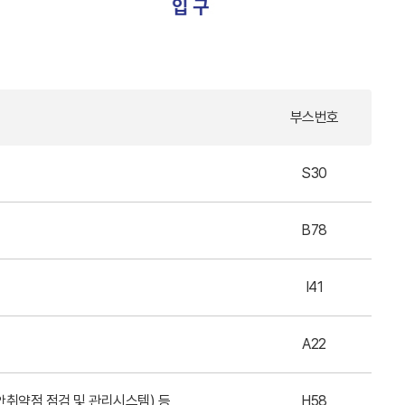
부스번호
S30
B78
I41
A22
안취약점 점검 및 관리시스템) 등
H58