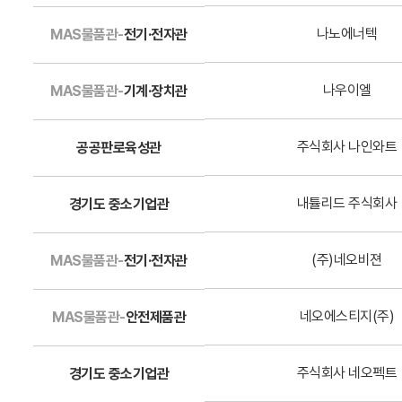
나노에너텍
MAS물품관-
전기·전자관
나우이엘
MAS물품관-
기계·장치관
주식회사 나인와트
공공판로육성관
내튤리드 주식회사
경기도 중소기업관
(주)네오비젼
MAS물품관-
전기·전자관
네오에스티지(주)
MAS물품관-
안전제품관
주식회사 네오펙트
경기도 중소기업관