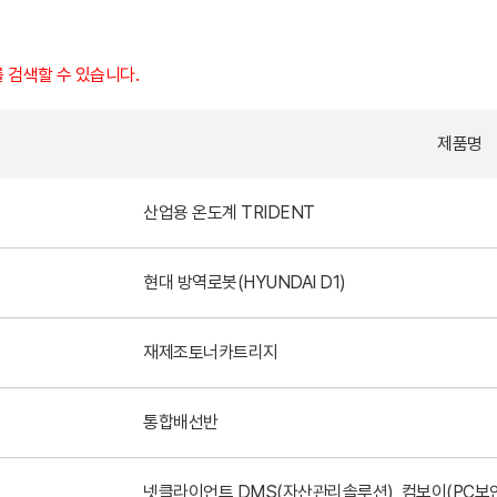
를 검색할 수 있습니다.
제품명
산업용 온도계 TRIDENT
현대 방역로봇(HYUNDAI D1)
재제조토너카트리지
통합배선반
넷클라이언트 DMS(자산관리솔루션), 컴보이(PC보